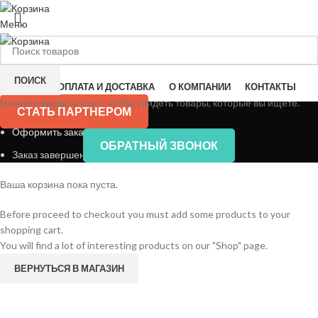
Меню
КАТАЛОГ МЕБЕЛИ
ПОИСК
ГЛАВНАЯ
ОПЛАТА И ДОСТАВКА
О КОМПАНИИ
КОНТАКТЫ
Начните вводить текст, чтобы увидеть товары, которые вы ищете.
Корзина
СТАТЬ ПАРТНЕРОМ
Оформить заказ
ОБРАТНЫЙ ЗВОНОК
Заказ завершен
Ваша корзина пока пуста.
Before proceed to checkout you must add some products to your
shopping cart.
You will find a lot of interesting products on our "Shop" page.
ВЕРНУТЬСЯ В МАГАЗИН